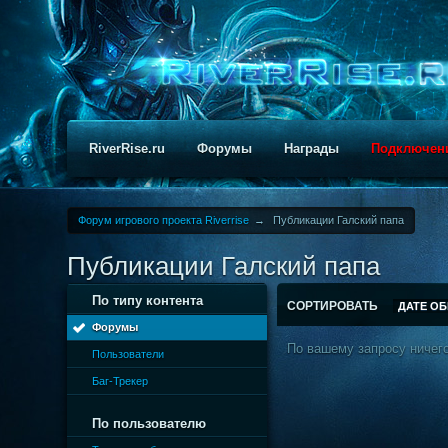
RiverRise.ru
Форумы
Награды
Подключен
Форум игрового проекта Riverrise
→
Публикации Галский папа
Публикации Галский папа
По типу контента
СОРТИРОВАТЬ
ДАТЕ О
Форумы
По вашему запросу ничего
Пользователи
Баг-Трекер
По пользователю