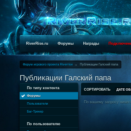
RiverRise.ru
Форумы
Награды
Подключен
Форум игрового проекта Riverrise
→
Публикации Галский папа
Публикации Галский папа
По типу контента
СОРТИРОВАТЬ
ДАТЕ О
Форумы
По вашему запросу ничего
Пользователи
Баг-Трекер
По пользователю