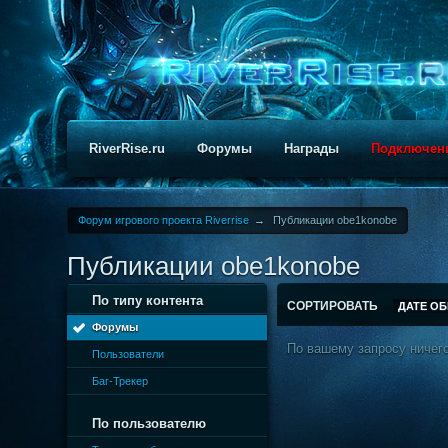
RiverRise.ru
Форумы
Награды
Подключен
Форум игрового проекта Riverrise
→
Публикации obe1konobe
Публикации obe1konobe
По типу контента
СОРТИРОВАТЬ
ДАТЕ О
Форумы
По вашему запросу ничего
Пользователи
Баг-Трекер
По пользователю