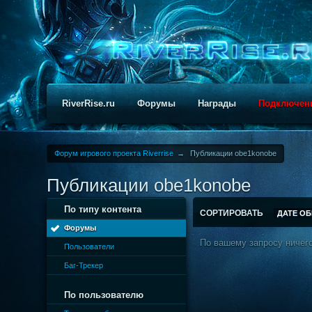
RiverRise.ru
Форумы
Награды
Подключен
Форум игрового проекта Riverrise
→
Публикации obe1konobe
Публикации obe1konobe
По типу контента
СОРТИРОВАТЬ
ДАТЕ О
Форумы
По вашему запросу ничего
Пользователи
Баг-Трекер
По пользователю