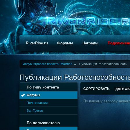
RiverRise.ru
Форумы
Награды
Подключен
Форум игрового проекта Riverrise
→
Публикации Работоспособность
Публикации Работоспособност
По типу контента
СОРТИРОВАТЬ
ДАТЕ О
Форумы
По вашему запросу ничего
Пользователи
Баг-Трекер
По пользователю