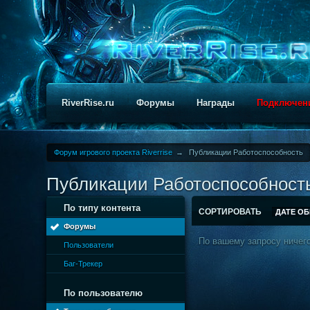
RiverRise.ru
Форумы
Награды
Подключен
Форум игрового проекта Riverrise
→
Публикации Работоспособность
Публикации Работоспособност
По типу контента
СОРТИРОВАТЬ
ДАТЕ О
Форумы
По вашему запросу ничего
Пользователи
Баг-Трекер
По пользователю