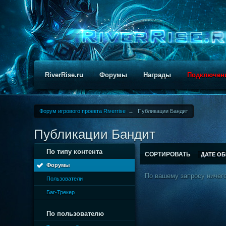
RiverRise.ru
Форумы
Награды
Подключен
Форум игрового проекта Riverrise
→
Публикации Бандит
Публикации Бандит
По типу контента
СОРТИРОВАТЬ
ДАТЕ О
Форумы
По вашему запросу ничего
Пользователи
Баг-Трекер
По пользователю