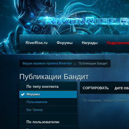
RiverRise.ru
Форумы
Награды
Подключен
Форум игрового проекта Riverrise
→
Публикации Бандит
Публикации Бандит
По типу контента
СОРТИРОВАТЬ
ДАТЕ О
Форумы
По вашему запросу ничего
Пользователи
Баг-Трекер
По пользователю