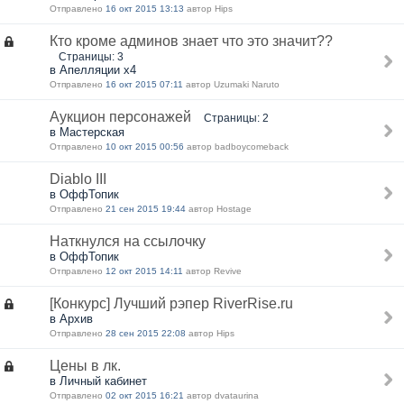
Отправлено
16 окт 2015 13:13
автор Hips
Кто кроме админов знает что это значит??
Страницы: 3
в Апелляции х4
Отправлено
16 окт 2015 07:11
автор Uzumaki Naruto
Аукцион персонажей
Страницы: 2
в Мастерская
Отправлено
10 окт 2015 00:56
автор badboycomeback
Diablo III
в ОффТопик
Отправлено
21 сен 2015 19:44
автор Hostage
Наткнулся на ссылочку
в ОффТопик
Отправлено
12 окт 2015 14:11
автор Revivе
[Конкурс] Лучший рэпер RiverRise.ru
в Архив
Отправлено
28 сен 2015 22:08
автор Hips
Цены в лк.
в Личный кабинет
Отправлено
02 окт 2015 16:21
автор dvataurina