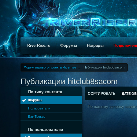
RiverRise.ru
Форумы
Награды
Подключен
Форум игрового проекта Riverrise
→
Публикации hitclub8sacom
Публикации hitclub8sacom
По типу контента
СОРТИРОВАТЬ
ДАТЕ О
Форумы
По вашему запросу ничего
Пользователи
Баг-Трекер
По пользователю