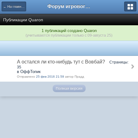
Форум игрового проекта Riverrise
← На главную
Публикации Quaron
1 публикаций создано Quaron
(учитываются публикации только с 09-августа 25)
А остался ли кто-нибудь тут с Вовбай?
Страницы:
35
в ОффТопик
Отправлено
25 фев 2016 21:59
автор Прадд
Полная версия