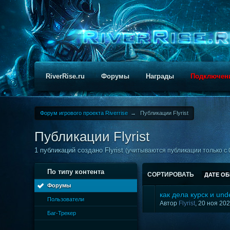
RiverRise.ru
Форумы
Награды
Подключен
Форум игрового проекта Riverrise
→
Публикации Flyrist
Публикации Flyrist
1 публикаций создано Flyrist
(учитываются публикации только с 
По типу контента
СОРТИРОВАТЬ
ДАТЕ О
Форумы
как дела курск и un
Пользователи
Автор
Flyrist
, 20 ноя 20
Баг-Трекер