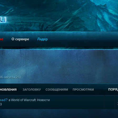
ие
О сервере
Ладер
06-августа 25)
ПОРЯ
БНОВЛЕНИЯ
ЗАГОЛОВКУ
СООБЩЕНИЯМ
ПРОСМОТРАМ
dead?
в
World of Warcraft: Новости
23