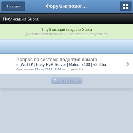
Форум игрового проекта Riverrise
← На главную
Публикации Supra
1 публикаций создано Supra
(учитываются публикации только с 09-августа 25)
Вопрос по системе поднятия дамага
в [WoTLK] Easy PvP Server | Rates: x100 | v3.3.5a
Отправлено
14 сен 2023 18:34
автор pyrisol4ik
Полная версия