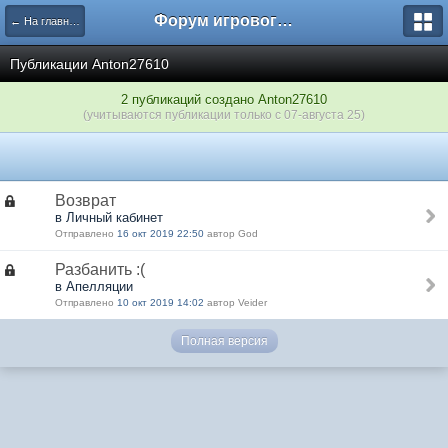
Форум игрового проекта Riverrise
← На главную
Публикации Anton27610
2 публикаций создано Anton27610
(учитываются публикации только с 07-августа 25)
Возврат
в Личный кабинет
Отправлено
16 окт 2019 22:50
автор God
Разбанить :(
в Апелляции
Отправлено
10 окт 2019 14:02
автор Veider
Полная версия