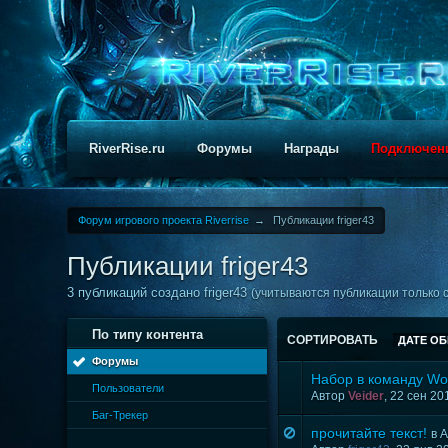
RiverRise.ru
Форумы
Награды
Подключен
Форум игрового проекта Riverrise
→
Публикации friger43
Публикации friger43
3 публикаций создано friger43
(учитываются публикации только с
По типу контента
СОРТИРОВАТЬ
ДАТЕ О
Форумы
Набор в команду Wo
Пользователи
Автор
Veider
, 22 сен 2
Баг-Трекер
прочитайте текст!
в
А