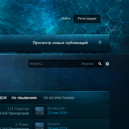
Войти
Регистрация
Просмотр новых публикаций
Форумы
ДОК
ПО УБЫВАНИЮ
ПО ВОЗРАСТАНИЮ
Bomba100
174 Ответов
21 янв 2026
9 435 Просмотров
Dreams
1 Ответ
24 янв 2019