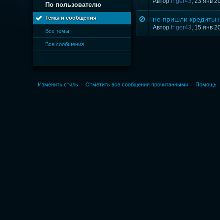
Автор
friger43
, 23 янв 2
По пользователю
Темы и сообщения
не пришли кредиты н
Автор
friger43
, 15 янв 2
Все темы
Все сообщения
Изменить стиль
Отметить все сообщения прочитанными
Помощь