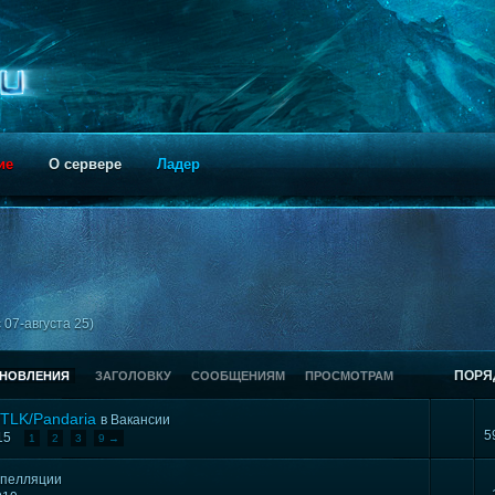
ие
О сервере
Ладер
 07-августа 25)
ПОРЯ
БНОВЛЕНИЯ
ЗАГОЛОВКУ
СООБЩЕНИЯМ
ПРОСМОТРАМ
TLK/Pandaria
в
Вакансии
5
015
1
2
3
9 →
пелляции