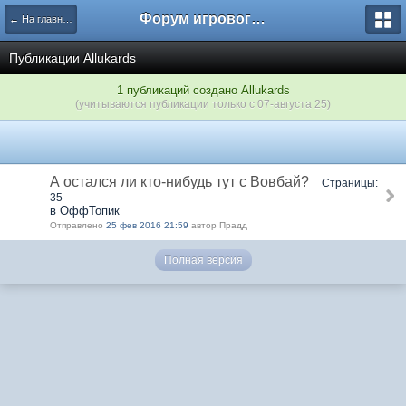
Форум игрового проекта Riverrise
← На главную
Публикации Аllukards
1 публикаций создано Аllukards
(учитываются публикации только с 07-августа 25)
А остался ли кто-нибудь тут с Вовбай?
Страницы:
35
в ОффТопик
Отправлено
25 фев 2016 21:59
автор Прадд
Полная версия