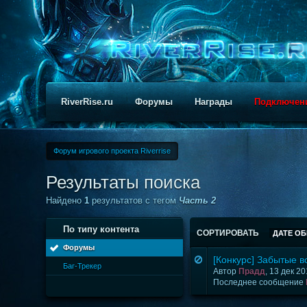
RiverRise.ru
Форумы
Награды
Подключен
Форум игрового проекта Riverrise
Результаты поиска
Найдено
1
результатов с тегом
Часть 2
По типу контента
СОРТИРОВАТЬ
ДАТЕ О
Форумы
[Конкурс] Забытые 
Баг-Трекер
Автор
Прадд
, 13 дек 2
Последнее сообщение