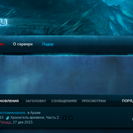
ие
О сервере
Ладер
ПОРЯ
БНОВЛЕНИЯ
ЗАГОЛОВКУ
СООБЩЕНИЯМ
ПРОСМОТРАМ
воспоминания.
в
Архив
015
Хранитель времени
,
Часть 2
1
2
Прадд
,
27 дек 2015