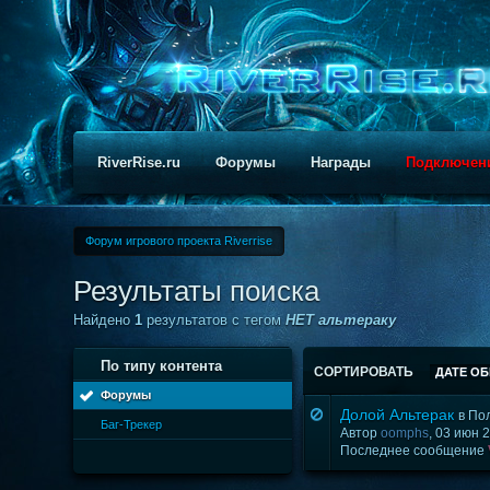
RiverRise.ru
Форумы
Награды
Подключен
Форум игрового проекта Riverrise
Результаты поиска
Найдено
1
результатов с тегом
НЕТ альтераку
По типу контента
СОРТИРОВАТЬ
ДАТЕ О
Форумы
Долой Альтерак
в
По
Баг-Трекер
Автор
oomphs
, 03 июн
Последнее сообщение