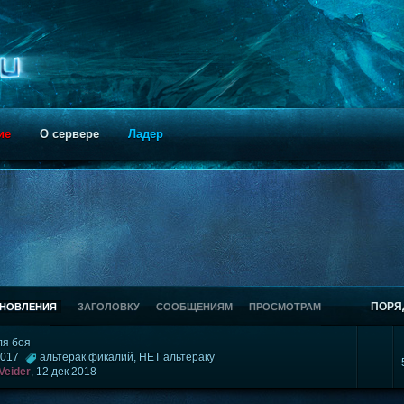
ие
О сервере
Ладер
ПОРЯ
БНОВЛЕНИЯ
ЗАГОЛОВКУ
СООБЩЕНИЯМ
ПРОСМОТРАМ
ля боя
 2017
альтерак фикалий
,
НЕТ альтераку
Veider
,
12 дек 2018