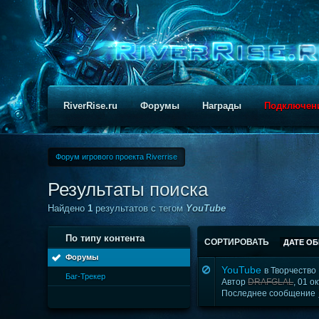
RiverRise.ru
Форумы
Награды
Подключен
Форум игрового проекта Riverrise
Результаты поиска
Найдено
1
результатов с тегом
YouTube
По типу контента
СОРТИРОВАТЬ
ДАТЕ О
Форумы
YouTube
в
Творчество
Баг-Трекер
Автор
DRAFGLAL
, 01 
Последнее сообщение