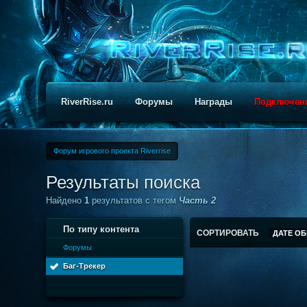
RiverRise.ru
Форумы
Награды
Подключен
Форум игрового проекта Riverrise
Результаты поиска
Найдено
1
результатов с тегом
Часть 2
По типу контента
СОРТИРОВАТЬ
ДАТЕ О
Форумы
Баг-Трекер