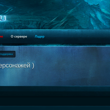
ие
О сервере
Ладер
поддержка
ерсонажей )