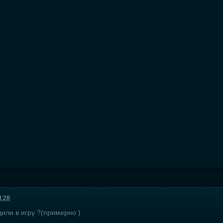
3:28
дили в игру ?(примерно )