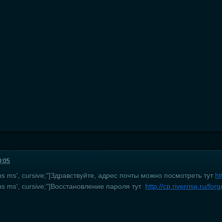
0:05
 sans ms', cursive;"]Здравствуйте, адрес почты можно посмотреть тут
ht
sans ms', cursive;"]Восстановление пароля тут
http://cp.riverrise.ru/forg