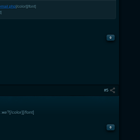
u/email.php
[/color][/font]
t]
0
#5
же?[/color][/font]
0