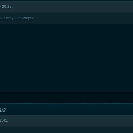
- 20:28:
и в игру ?(примерно )
5:42
2:41: