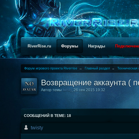
RiverRise.ru
Форумы
Награды
Подключен
Форум игрового проекта Riverrise
→
Главный раздел
→
Техническая 
Возвращение аккаунта ( п
Автор темы
twisty
,
26 сен 2015 19:32
СООБЩЕНИЙ В ТЕМЕ: 18
twisty