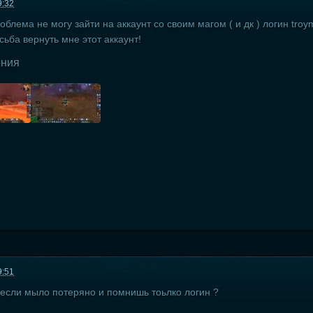
9:32
облема не могу зайти на аккаунт со своим магом ( и дк ) логин tr
ьба вернуть мне этот аккаунт!
ения
9:51
 если мыло потеряно и помнишь тоьлко логин ?