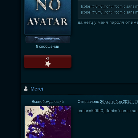
[color=#f0fff0;][font="'comic sa
[color=#f0fff0;][font="'comic san
да нетц у меня пароля от име
8 сообщений
-1
Мerci
Всепобеждающий
Отправлено
26 сентября 2015 - 2
[color=#f0fff0;][font="'comic 