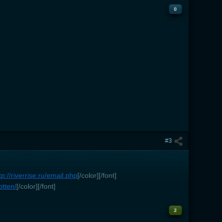
0
#3
tp://riverrise.ru/email.php
[/color][/font]
otten/
[/color][/font]
2