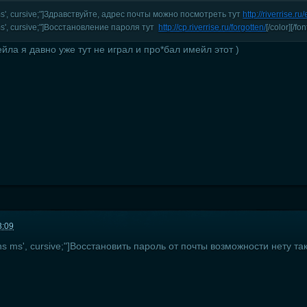
ns ms', cursive;"]Здравствуйте, адрес почты можно посмотреть тут
http://riverrise.r
s ms', cursive;"]Восстановление пароля тут
http://cp.riverrise.ru/forgotten/
[/color][/fon
йла я давно уже тут не играл и про*бал имейл этот )
3:09
sans ms', cursive;"]Восстановить пароль от почты возможности нету так 