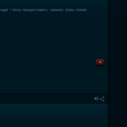
oymage ! могу предоставить скрины игры этими
-1
#2