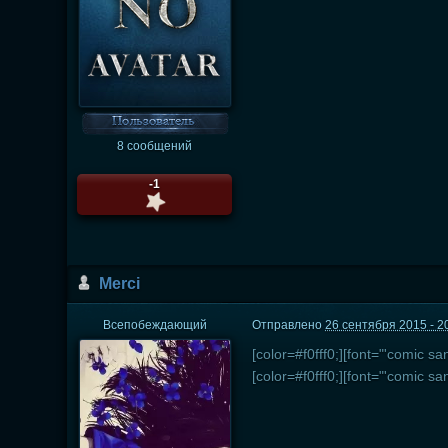
8 сообщений
-1
Мerci
Всепобеждающий
Отправлено
26 сентября 2015 - 2
[color=#f0fff0;][font="'comic
[color=#f0fff0;][font="'comic 